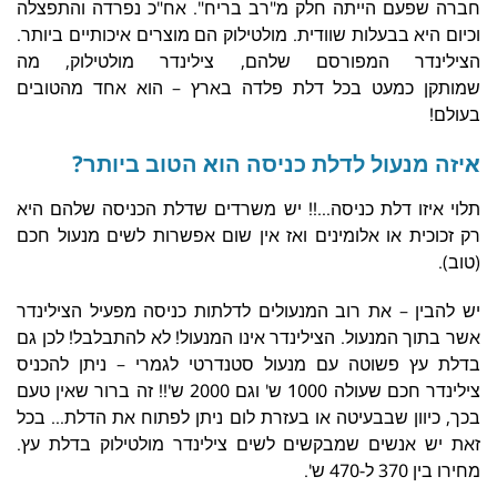
חברה שפעם הייתה חלק מ"רב בריח". אח"כ נפרדה והתפצלה
וכיום היא בבעלות שוודית. מולטילוק הם מוצרים איכותיים ביותר.
הצילינדר המפורסם שלהם, צילינדר מולטילוק, מה
שמותקן כמעט בכל דלת פלדה בארץ – הוא אחד מהטובים
בעולם!
איזה מנעול לדלת כניסה הוא הטוב ביותר?
תלוי איזו דלת כניסה…!! יש משרדים שדלת הכניסה שלהם היא
רק זכוכית או אלומינים ואז אין שום אפשרות לשים מנעול חכם
(טוב).
יש להבין – את רוב המנעולים לדלתות כניסה מפעיל הצילינדר
אשר בתוך המנעול. הצילינדר אינו המנעול! לא להתבלבל! לכן גם
בדלת עץ פשוטה עם מנעול סטנדרטי לגמרי – ניתן להכניס
צילינדר חכם שעולה 1000 ש' וגם 2000 ש'!! זה ברור שאין טעם
בכך, כיוון שבבעיטה או בעזרת לום ניתן לפתוח את הדלת… בכל
זאת יש אנשים שמבקשים לשים צילינדר מולטילוק בדלת עץ.
מחירו בין 370 ל-470 ש'.