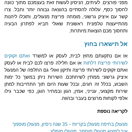
מפני פורצים. לעיתים, הניסיון לעשות זאת בעצמכם מתוך כוונה
לחסוך כסף, עלולה להסתיים בהוצאה גבוהה יותר וחבל. צרו
קשר עם איציק גרשוני, מומחה פריצת מנעולים, ותוכלו ליהנות
מהתייעצות טלפונית ראשונית שאולי תביא לפתרון הבעיה
ותחסוך מכם הוצאות מיותרות.
אל תישארו בחוץ
אז אם נתקעתם מחוץ לבית, לעסק או למשרד
ואתם זקוקים
לשירותי פריצת דלתות
או אם חלילה פרצו לכם לבית או לעסק
ואתם זקוקים לשירותי פריצה ותיקון ואולי גם החלפה של המנעול
איציק גרשוני ממתין לשיחתכם. השירות ניתן במשך כל ימות
השבוע, בכלל זה חגים, ובכל שעות היום תוך התחייבות למתן
שירות מקצועי, ענייני, אמין, הגון ובמחיר הוגן, כפי שכבר גילו
אלפי לקוחות מרוצים בעבר ובהווה.
לקריאה נוספת
מנעולן בחיפה מנעולן בקריות – 35 שנה ניסיון, מנעולן מוסמך
איך למצוא מנעולן מוסמך, מנעולן מומלץ