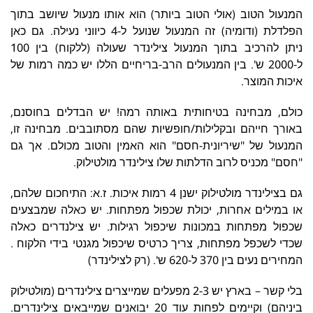
המנעול הטוב (אולי הטוב ביותר) הוא אותו מנעול שיושב בתוך
הפלדלת (ודומיה) זה המנעול שנועל ל-4 כיווני נעילה. גם כאן
ניתן להרכיב בתוך המנעול צילינדר שעולה (ללקוח) בין 100
ל-2000 ש'. בין המנעולים הרב-בריחיים הללו יש כמה רמות של
איכות המוצר.
כולם, מבחינה בטיחותית באותה רמה! יש הבדלים בחוסנם,
באורך חייהם ובקלילות/חופשיות שהם מסתובבים. מבחינה זו,
המנעול של "שיריונית-חסם" הוא האמין והטוב מכולם. אך גם
"חסם" מכניס לרוב הדלתות שלו צילינדר מולטילוק.
גם בצילינדר מולטילוק ישנן 4 רמות איכות. ז.א: התיחכום שלהם,
או במילים אחרות, יכולת שכפול מפתחות. יש כאלה שמבצעים
שכפול מפתחות במכונות שיכפול רגילות. יש צילנדרים כאלה
שכדי לשכפל מפתחות, צריך כרטיס שיכפול מגנטי בידי הלקוח .
המחירים נעים בין 370 ל-620 ש'. (רק לצילינדר)
בלי קשר – בארץ יש 2-3 מפעלים שמייצרים צילינדרים (מולטילוק
ביניהם) וקיימים לפחות עוד 20 יבואנים שמייבאים צילינדרים.